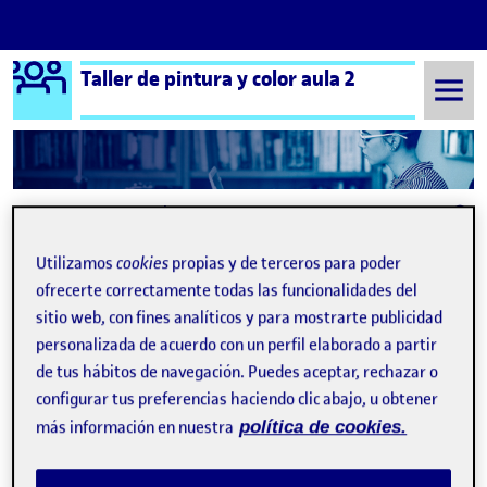
Logo Ágora
Taller de pintura y color aula 2
Saltar al contenido
Semestre 20211 - Aula 2
3 Enero, 2022
3 Enero, 2022
Utilizamos
cookies
propias y de terceros para poder
ofrecerte correctamente todas las funcionalidades del
sitio web, con fines analíticos y para mostrarte publicidad
PEC4:Proyecto acrílico
Publicado por
expa
personalizada de acuerdo con un perfil elaborado a partir
Publicado por
Genuvi del Rosario Cortecero Nuñez
de tus hábitos de navegación. Puedes aceptar, rechazar o
Visibilidad:
Fecha de publicación
en PEC4:Proyecto acrílico
Pública
-
3 Ene 2022
-
2 comentarios
configurar tus preferencias haciendo clic abajo, u obtener
más información en nuestra
política de cookies.