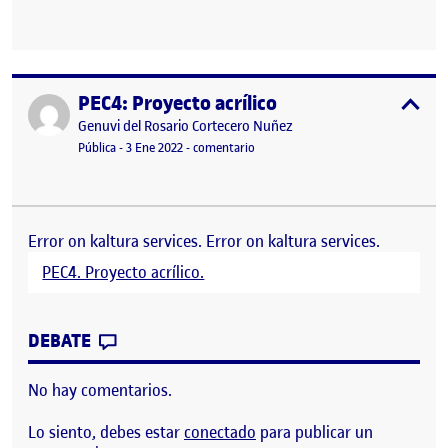
PEC4: Proyecto acrílico
Publicado por
expa
Publicado por
Genuvi del Rosario Cortecero Nuñez
Visibilidad:
Fecha de publicación
en PEC4: Proyecto acrílico
Pública
-
3 Ene 2022
-
comentario
Error on kaltura services. Error on kaltura services.
PEC4. Proyecto acrílico.
CONTRIBUTION
0
EN PEC4: PROYECTO ACRÍLICO
DEBATE
No hay comentarios.
Lo siento, debes estar
conectado
para publicar un