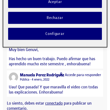
Error on kaltura services.
Aceptar
PEC4. Proyecto acrílico.
Rechazar
CONTRIBUTIONS
EN PEC4:PROYECTO ACRÍLICO
DEBATE
2
Configurar
says:
Marta de la Rocha Fernández-Jardón
Accede para responder
Visibilidad:
Pública
3 enero, 2022
Muy bien Genuvi,
Has hecho un buen trabajo. Puedo afirmar que has
aprendido mucho este semestre , enhorabuena!
says:
Manuela Perez Rodriguez
Accede para responder
Visibilidad:
Pública
4 enero, 2022
Uau! Que pasada! Y que maravilla el video con todas
las explicaciones. Enhorabuena!
Lo siento, debes estar
conectado
para publicar un
comentario.