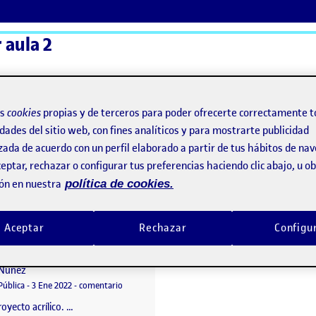
r aula 2
ActiFolios
Ay
os
cookies
propias y de terceros para poder ofrecerte correctamente t
dades del sitio web, con fines analíticos y para mostrarte publicidad
zada de acuerdo con un perfil elaborado a partir de tus hábitos de na
eptar, rechazar o configurar tus preferencias haciendo clic abajo, u 
ón en nuestra
política de cookies.
Aceptar
Rechazar
Configu
PEC4: Proyecto acrílico
o por
Publicado por
Genuvi del Rosario Cortecero
Nuñez
ílico
Visibilidad:
Fecha de publicación
en PEC4: Proyecto acrílico
Pública
-
3 Ene 2022
-
comentario
oyecto acrílico. …