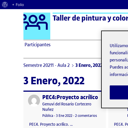
Acerca de WordPress
+ Folio
Logo Ágora
Taller de pintura y colo
Saltar al contenido
Participantes
Utilizam
funcionali
personali
Semestre 20211 - Aula 2
3 Enero, 2022
Puedes ac
informaci
3 Enero, 2022
PEC4:Proyecto acrílico
Publicado por
Publicad
Publicado por
Genuvi del Rosario Cortecero
Nuñez
Visibilidad:
Fecha de publicación
en PEC4:Proyecto acr
Pública
-
3 Ene 2022
-
2 comentarios
PEC4. Proyecto acrílico. …
PEC4. Pr