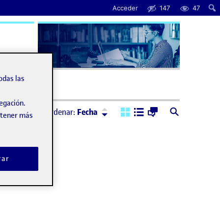
Acceder
147
47
uda
odas las
vegación.
Ordenar:
Descendente
Ordenar:
Fecha
obtener más
rar