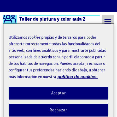
Logo Ágora
Taller de pintura y color aula 2
Saltar al contenido
Utilizamos
cookies
propias y de terceros para poder
ofrecerte correctamente todas las funcionalidades del
sitio web, con fines analíticos y para mostrarte publicidad
Semestre 20211 - Aula 2
PEC4: Proyecto acrílico
personalizada de acuerdo con un perfil elaborado a partir
Navegación de entradas
: Avance práctica óleo
: PEC
Anterior
Siguiente
de tus hábitos de navegación. Puedes aceptar, rechazar o
configurar tus preferencias haciendo clic abajo, u obtener
PEC4: Proyecto acrílico
Publicado por
más información en nuestra
política de cookies.
Publicado por
Genuvi del Rosario Cortecero Nuñez
Visibilidad:
Fecha de publicación
en PEC4: Proyecto acrílico
Pública
-
3 Ene 2022
-
comentario
Aceptar
Error on kaltura services. Error on kaltura services.
Rechazar
PEC4. Proyecto acrílico.