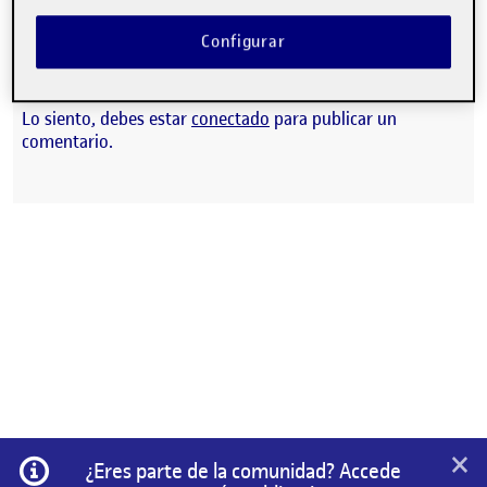
Configurar
CONTRIBUTION
0
EN PEC4: PROYECTO ACRÍLICO
DEBATE
Lo siento, debes estar
conectado
para publicar un
comentario.
×
Información
¿Eres parte de la comunidad? Accede