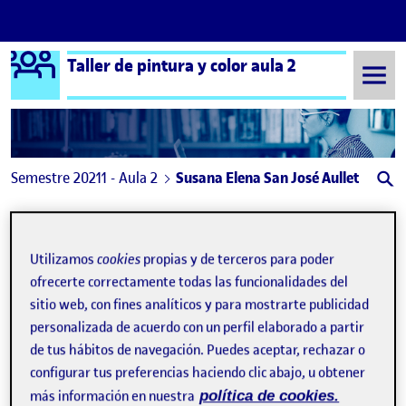
Logo Ágora
Taller de pintura y color aula 2
Saltar al contenido
Semestre 20211 - Aula 2
Susana Elena San José Aullet
Susana Elena San José
Aullet
Utilizamos
cookies
propias y de terceros para poder
ofrecerte correctamente todas las funcionalidades del
sitio web, con fines analíticos y para mostrarte publicidad
avances de mi práctica con óleo
Publicado por
personalizada de acuerdo con un perfil elaborado a partir
Publicado por
Susana Elena San José Aullet
de tus hábitos de navegación. Puedes aceptar, rechazar o
Visibilidad:
Fecha de publicación
en avances de mi práctica con óleo
Pública
-
4 Ene 2022
-
1 comentario
configurar tus preferencias haciendo clic abajo, u obtener
más información en nuestra
política de cookies.