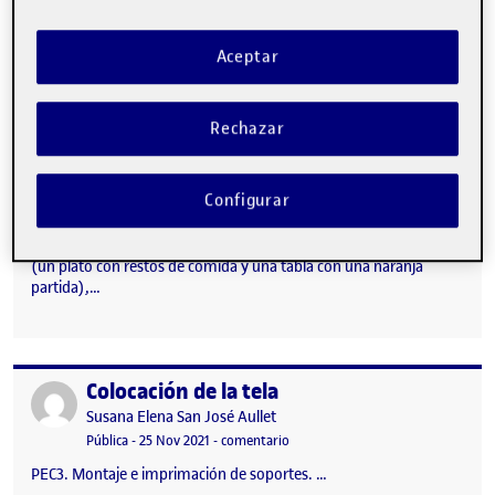
Aceptar
Rechazar
Configurar
Después de hacer bocetos sobre los dos referentes escogidos,
(un plato con restos de comida y una tabla con una naranja
partida),…
Colocación de la tela
Publicado por
Publicado por
Susana Elena San José Aullet
Visibilidad:
Fecha de publicación
en Colocación de la tela
Pública
-
25 Nov 2021
-
comentario
PEC3. Montaje e imprimación de soportes. …