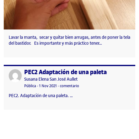
Lavar la manta, secar y quitar bien arrugas, antes de poner la tela
del bastidor. Es importante y más práctico tener…
PEC2 Adaptación de una paleta
Publicado por
Publicado por
Susana Elena San José Aullet
Visibilidad:
Fecha de publicación
24 noviembre, 2021 6:45 pm
en PEC2 Adaptación de una paleta
Pública
-
1 Nov 2021
-
comentario
PEC2. Adaptación de una paleta. …