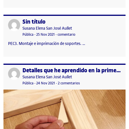
Sin título
Publicado por
Publicado por
Susana Elena San José Aullet
Visibilidad:
Fecha de publicación
en Sin título
Pública
-
25 Nov 2021
-
comentario
PEC3. Montaje e imprimación de soportes. …
Detalles que he aprendido en la primer parte del proceso
Publicado por
Publicado por
Susana Elena San José Aullet
Visibilidad:
Fecha de publicación
en Detalles que he aprendido en
Pública
-
24 Nov 2021
-
2 comentarios