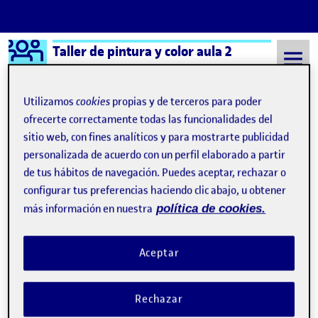
Logo Ágora
Taller de pintura y color aula 2
Saltar al contenido
Utilizamos
cookies
propias y de terceros para poder
ofrecerte correctamente todas las funcionalidades del
sitio web, con fines analíticos y para mostrarte publicidad
Semestre 20211 - Aula 2
25 Noviembre, 2021
personalizada de acuerdo con un perfil elaborado a partir
25 Noviembre, 2021
de tus hábitos de navegación. Puedes aceptar, rechazar o
configurar tus preferencias haciendo clic abajo, u obtener
más información en nuestra
política de cookies.
Colocación de la tela
Publicado por
Publicado por
Susana Elena San José Aullet
Visibilidad:
Fecha de publicación
en Colocación de la tela
Pública
-
25 Nov 2021
-
comentario
Aceptar
PEC3. Montaje e imprimación de soportes. …
Rechazar