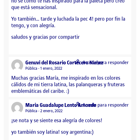
no sé cómo te has inspirado para la paleta pero creo
que está sensacional.
Yo también… tarde y luchada la pec 4! pero por fin la
tengo, y con alegría.
saludos y gracias por compartir
says:
Genuvi del Rosario Cortecero Nuñez
Accede para responder
Visibilidad:
Pública
1 enero, 2022
Muchas gracias María, me inspirado en los colores
cálidos de mi tierra latina, las palanqueras y fruteras
emblemáticas del caribe. :)
says:
Maria Guadalupe Lento Amoedo
Accede para responder
Visibilidad:
Pública
2 enero, 2022
¡se nota y se siente esa alegría de colores!
yo también soy latina! soy argentina:)