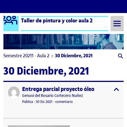
Logo Ágora
Taller de pintura y color aula 2
Saltar al contenido
Semestre 20211 - Aula 2
30 Diciembre, 2021
30 Diciembre, 2021
Entrega parcial proyecto óleo
Publicado por
expa
Publicado por
Genuvi del Rosario Cortecero Nuñez
Visibilidad:
Fecha de publicación
en Entrega parcial proyecto óleo
Pública
-
30 Dic 2021
-
comentario