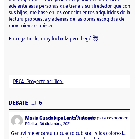
adelante esas personas que tiene a su alrededor que con
sus hijos, me basé en los conocimientos adquiridos de la
lectura propuesta y además de las obras escogidas del
movimiento cubista.
Entrega tarde, muy luchada pero llegó 🤯.
PEC4. Proyecto acrílico.
CONTRIBUTIONS
EN PEC4:PROYECTO ACRÍLICO
DEBATE
6
says:
Maria Guadalupe Lento Amoedo
Accede para responder
Visibilidad:
Pública
30 diciembre, 2021
Genuvi me encanta tu cuadro cubista! y los colores!…