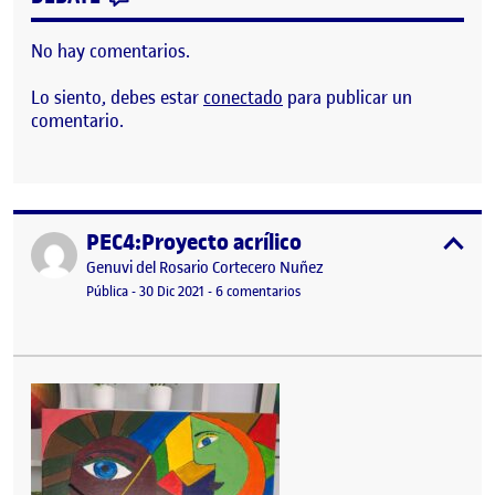
No hay comentarios.
Lo siento, debes estar
conectado
para publicar un
comentario.
PEC4:Proyecto acrílico
Publicado por
expa
Publicado por
Genuvi del Rosario Cortecero Nuñez
Visibilidad:
Fecha de publicación
en PEC4:Proyecto acrílico
Pública
-
30 Dic 2021
-
6 comentarios