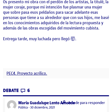
Os presento mi obra con el perdón de los artistas, la titulé, la
mujer coraje, porque mi intención fue plasmar una mujer
que sobre pasa esos peldaños para sacar adelante esas
personas que tiene a su alrededor que con sus hijos, me basé
en los conocimientos adquiridos de la lectura propuesta y
además de las obras escogidas del movimiento cubista.
Entrega tarde, muy luchada pero llegó 🤯.
PEC4. Proyecto acrílico.
CONTRIBUTIONS
EN PEC4:PROYECTO ACRÍLICO
DEBATE
6
says:
Maria Guadalupe Lento Amoedo
Accede para responder
Visibilidad:
Pública
30 diciembre, 2021