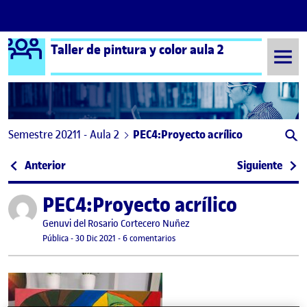
Logo Ágora
Taller de pintura y color aula 2
Saltar al contenido
Semestre 20211 - Aula 2
PEC4:Proyecto acrílico
Navegación de entradas
: PRÁCTICA ÓLEO
: Ent
Anterior
Siguiente
PEC4:Proyecto acrílico
Publicado por
Publicado por
Genuvi del Rosario Cortecero Nuñez
Visibilidad:
Fecha de publicación
en PEC4:Proyecto acrílico
Pública
-
30 Dic 2021
-
6 comentarios