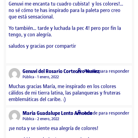
Genuvi me encanta tu cuadro cubista! y los colores!…
no sé cómo te has inspirado para la paleta pero creo
que está sensacional.
Yo también… tarde y luchada la pec 4! pero por fin la
tengo, y con alegría.
saludos y gracias por compartir
says:
Genuvi del Rosario Cortecero Nuñez
Accede para responder
Visibilidad:
Pública
1 enero, 2022
Muchas gracias María, me inspirado en los colores
cálidos de mi tierra latina, las palanqueras y fruteras
emblemáticas del caribe. :)
says:
Maria Guadalupe Lento Amoedo
Accede para responder
Visibilidad:
Pública
2 enero, 2022
¡se nota y se siente esa alegría de colores!