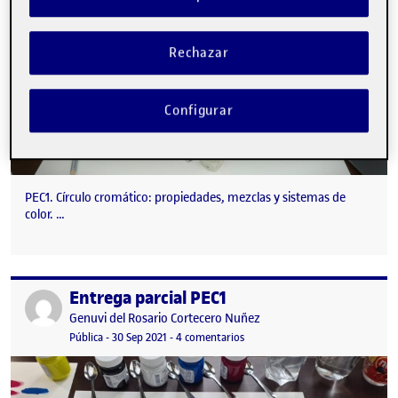
Rechazar
Configurar
PEC1. Círculo cromático: propiedades, mezclas y sistemas de
color. …
Entrega parcial PEC1
Publicado por
Publicado por
Genuvi del Rosario Cortecero Nuñez
Visibilidad:
Fecha de publicación
en Entrega parcial PEC1
Pública
-
30 Sep 2021
-
4 comentarios