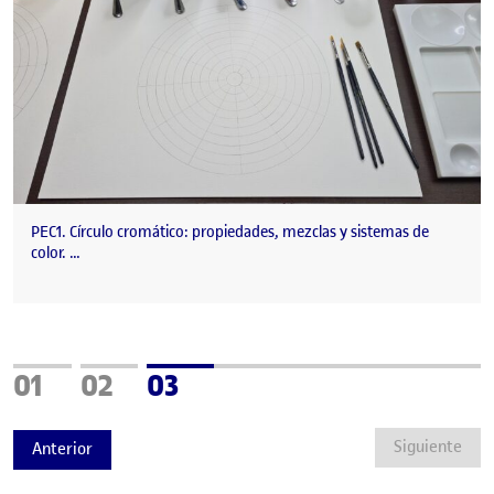
PEC1. Círculo cromático: propiedades, mezclas y sistemas de
color. …
Página
Página
Página
01
02
03
Siguiente
Anterior