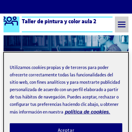
Logo Ágora
Taller de pintura y color aula 2
Saltar al contenido
Semestre 20211 - Aula 2
Genuvi del Rosario Cortecero Nuñez
Utilizamos
cookies
propias y de terceros para poder
Genuvi del Rosario
ofrecerte correctamente todas las funcionalidades del
Cortecero Nuñez
sitio web, con fines analíticos y para mostrarte publicidad
personalizada de acuerdo con un perfil elaborado a partir
de tus hábitos de navegación. Puedes aceptar, rechazar o
Proceso desde el inicio del PEC1
Publicado por
configurar tus preferencias haciendo clic abajo, u obtener
Publicado por
Genuvi del Rosario Cortecero Nuñez
más información en nuestra
política de cookies.
Visibilidad:
Fecha de publicación
3 octubre, 2021 1:50 pm
en Proceso desde el inicio del PEC1
Pública
-
2 Oct 2021
-
comentario
Aceptar