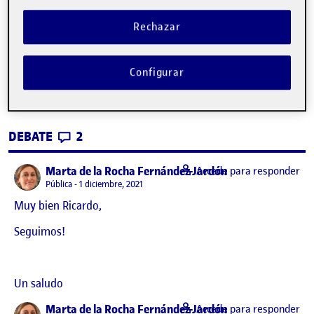
Rechazar
PEC4. Proyecto acrílico
Publicado por
Configurar
Publicado por
Ricardo Rodríguez Juan
Visibilidad:
Fecha de publicación
17 febrero, 2022 5:50 pm
en PEC4. Proyecto acrílico
Pública
-
29 Nov 2021
-
2 comentarios
CONTRIBUTIONS
EN PEC4. PROYECTO ACRÍLICO
DEBATE
2
says:
Marta de la Rocha Fernández-Jardón
Accede para responder
Visibilidad:
Pública
1 diciembre, 2021
Muy bien Ricardo,
Seguimos!
Un saludo
says:
Marta de la Rocha Fernández-Jardón
Accede para responder