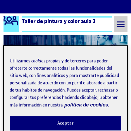
Logo Ágora
Taller de pintura y color aula 2
Saltar al contenido
Semestre 20211 - Aula 2
29 Noviembre, 2021
Utilizamos
cookies
propias y de terceros para poder
ofrecerte correctamente todas las funcionalidades del
29 Noviembre, 2021
sitio web, con fines analíticos y para mostrarte publicidad
personalizada de acuerdo con un perfil elaborado a partir
de tus hábitos de navegación. Puedes aceptar, rechazar o
configurar tus preferencias haciendo clic abajo, u obtener
más información en nuestra
política de cookies.
Aceptar