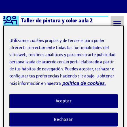
Logo Ágora
Taller de pintura y color aula 2
Saltar al contenido
Utilizamos
cookies
propias y de terceros para poder
ofrecerte correctamente todas las funcionalidades del
sitio web, con fines analíticos y para mostrarte publicidad
Semestre 20211 - Aula 2
11 Noviembre, 2021
personalizada de acuerdo con un perfil elaborado a partir
11 Noviembre, 2021
de tus hábitos de navegación. Puedes aceptar, rechazar o
configurar tus preferencias haciendo clic abajo, u obtener
más información en nuestra
política de cookies.
PEC: Montaje e imprimación de soportes
Publicado por
Publicado por
Genuvi del Rosario Cortecero Nuñez
Visibilidad:
Fecha de publicación
11 noviembre, 2021 9:27 pm
en PEC: Montaje e imprimación 
Pública
-
11 Nov 2021
-
6 comentarios
Aceptar
Mi video 4 Chicos, les adjunto un pequeño vídeo con pantallazos
de mi proceso del PEC3, había realizado un vídeo con edición,
Rechazar
música, audio y su explicación, pero pesa más de 300 Mb y no se
puede subir al folio, ni al foro, ni a l blog, lo he acortado y solo