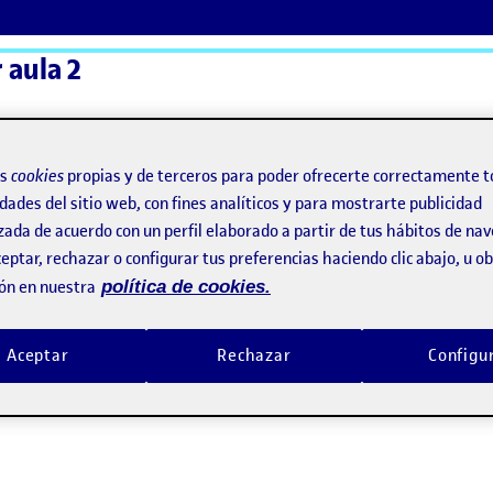
r aula 2
ActiFolios
Ay
os
cookies
propias y de terceros para poder ofrecerte correctamente t
dades del sitio web, con fines analíticos y para mostrarte publicidad
zada de acuerdo con un perfil elaborado a partir de tus hábitos de na
eptar, rechazar o configurar tus preferencias haciendo clic abajo, u 
ón en nuestra
política de cookies.
Aceptar
Rechazar
Configu
rte: montaje y entelado de un bastidor