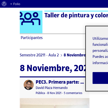
Acerca de WordPress
+ Folio
Logo Ágora
Taller de pintura y colo
Saltar al contenido
Participantes
Utilizam
funcionali
personali
Semestre 20211 - Aula 2
8 Noviembre, 2021
Puedes ac
informaci
8 Noviembre, 2021
PEC3. Primera parte: montaje y entelado de un bastidor
Publicado por
Publicado por
David Plaza Hernando
Visibilidad:
Fecha de publicación
18 febrero, 2022 4:54 pm
en PEC3. Primera pa
Pública
-
8 Nov 2021
-
5 comentarios