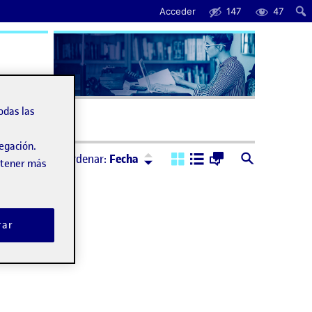
Acceder
147
47
uda
odas las
vegación.
Ordenar:
Descendente
Ordenar:
Fecha
obtener más
rar