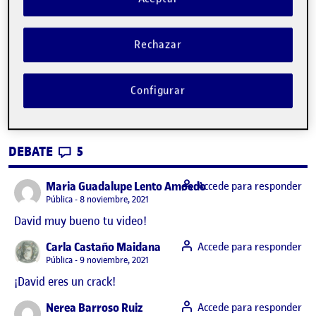
Rechazar
PEC3. Primera parte: montaje y entelado
Publicado por
de un bastidor
Configurar
Publicado por
David Plaza Hernando
Visibilidad:
Fecha de publicación
18 febrero, 2022 4:54 pm
en PEC3. Primera parte: montaje y
Pública
-
8 Nov 2021
-
5 comentarios
CONTRIBUTIONS
EN PEC3. PRIMERA PARTE: MONTAJE Y E
DEBATE
5
says:
Maria Guadalupe Lento Amoedo
Accede para responder
Visibilidad:
Pública
8 noviembre, 2021
David muy bueno tu video!
says:
Carla Castaño Maidana
Accede para responder
Visibilidad:
Pública
9 noviembre, 2021
¡David eres un crack!
says:
Nerea Barroso Ruiz
Accede para responder