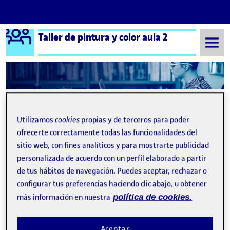
Logo Ágora
Taller de pintura y color aula 2
Saltar al contenido
Semestre 20211 - Aula 2
8 Noviembre, 2021
Utilizamos
cookies
propias y de terceros para poder
8 Noviembre, 2021
ofrecerte correctamente todas las funcionalidades del
sitio web, con fines analíticos y para mostrarte publicidad
personalizada de acuerdo con un perfil elaborado a partir
de tus hábitos de navegación. Puedes aceptar, rechazar o
configurar tus preferencias haciendo clic abajo, u obtener
más información en nuestra
política de cookies.
Aceptar