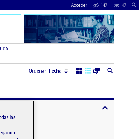
Acceder
147
47
uda
Ordenar:
Descendente
Ordenar:
Fecha
expandir / cont
odas las
vegación.