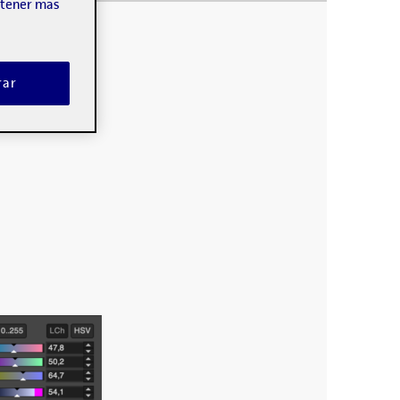
obtener más
rar