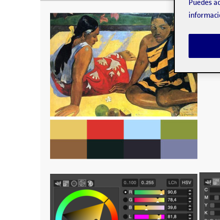
Al final escojo esta obra para facilidad del invent
Puedes ac
informaci