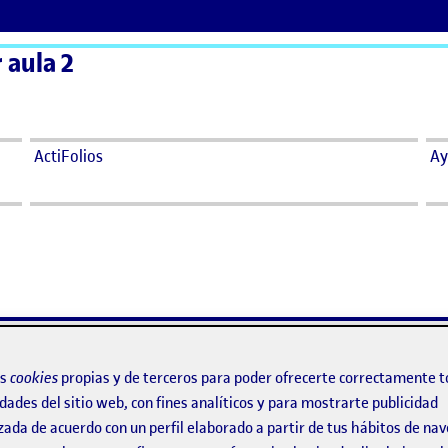
r aula 2
ActiFolios
Ay
n anotaciones de RGB
os
cookies
propias y de terceros para poder ofrecerte correctamente t
lor definitivo con anotaciones de RGB
dades del sitio web, con fines analíticos y para mostrarte publicidad
zada de acuerdo con un perfil elaborado a partir de tus hábitos de na