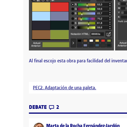
Al final escojo esta obra para facilidad del inventar
PEC2. Adaptación de una paleta.
CONTRIBUTIONS
EN INVENTARIO DE COLOR DE
DEBATE
2
say
Marta de la Rocha Fernández-Jardón