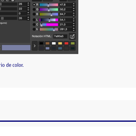
io de color.
FINITIVO CON ANOTACIONES DE RGB
s: