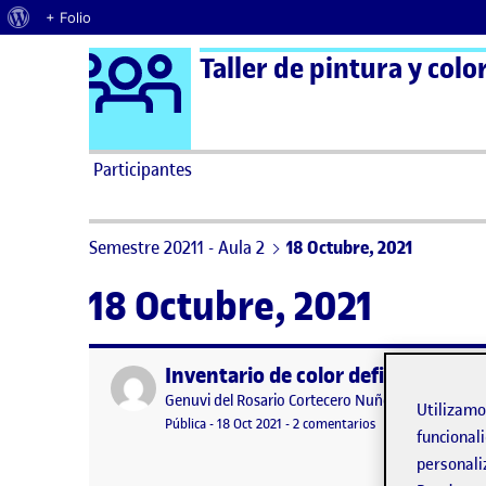
Acerca de WordPress
+ Folio
Logo Ágora
Taller de pintura y colo
Saltar al contenido
Participantes
Semestre 20211 - Aula 2
18 Octubre, 2021
18 Octubre, 2021
Inventario de color definitivo co
Publicado por
Publicado por
Genuvi del Rosario Cortecero Nuñez
Utilizam
Visibilidad:
Fecha de publicación
19 octubre, 2021 8:31 pm
en Inventario de co
Pública
-
18 Oct 2021
-
2 comentarios
funcionali
personali